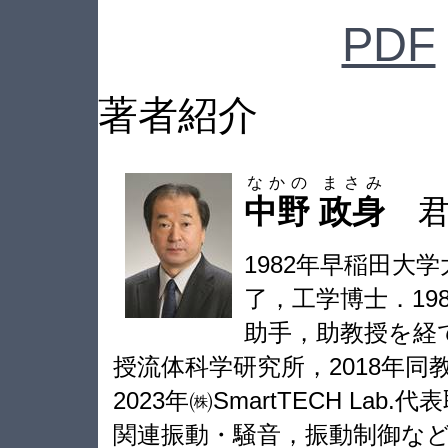
PDF
著者紹介
なかの
まさみ
中野
政身
1982年早稲田大
了，工学博士．19
助手，助教授を経て
授流体科学研究所，2018年
2023年㈱SmartTECH La
関連振動・騒音，振動制御な