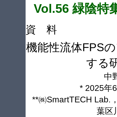
Vol.56 緑陰
資 料
機能性流体FPS
する
中
* 2025
**㈱SmartTECH La
葉区川